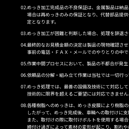
02.めっき加工完成品の不良保証は、金属製品は納
場合は再めっきのみの保証となり、代替部品提供
定となります。
03.めっき加工が困難と判断した場合、処理を辞退
04.最終的なお見積金額の決定は製品の現物確認さ
事前の電話・ＦＡＸ・メールでのやりとりの中で
05.作業中間プロセスにおいて、製品の不都合が発
06.依頼品の分解・組み立て作業は当社では一切行
07.めっき処理では、最善の設備及技術にて対応し
技術的に限界を超えるご要望には対応できません
08.各種樹脂へのめっきは、めっき皮膜により樹脂
したがって、めっき完成後、車輌への取付けに支
また、取付けの際に取付けボルトを使用する場合
締付け過ぎによって素材の変形が起こり、割れや