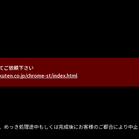
旧車
製作物 鉄鋼
製作物 FRP
てご依頼下さい
kuten.co.jp/chrome-st/index.html
り、めっき処理途中もしくは完成後にお客様のご都合により中