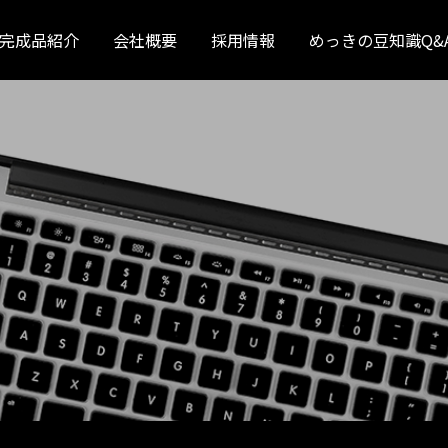
完成品紹介
会社概要
採用情報
めっきの豆知識Q&
日野
いすゞ
ふそう
UD
ボルボ
スカニア
補修めっき