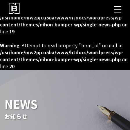
Warning
: Undefined array key 0 in
/usr/home/mw2pjcu5ba/www/htdocs/wordpress/wp-
content/themes/nihon-bumper-wp/single-news.php
on
line
19
Warning
: Attempt to read property "term_id" on null in
/usr/home/mw2pjcu5ba/www/htdocs/wordpress/wp-
content/themes/nihon-bumper-wp/single-news.php
on
line
20
NEWS
お知らせ