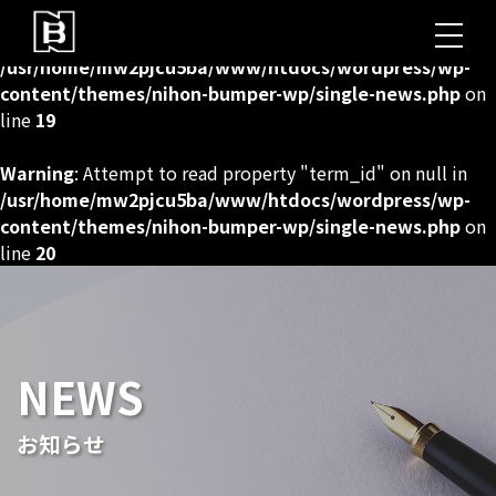
Warning
: Undefined array key 0 in
/usr/home/mw2pjcu5ba/www/htdocs/wordpress/wp-
content/themes/nihon-bumper-wp/single-news.php
on
line
19
Warning
: Attempt to read property "term_id" on null in
/usr/home/mw2pjcu5ba/www/htdocs/wordpress/wp-
content/themes/nihon-bumper-wp/single-news.php
on
line
20
NEWS
お知らせ