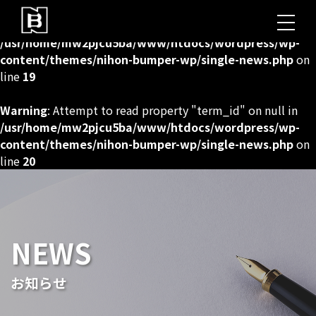
Warning
: Undefined array key 0 in
/usr/home/mw2pjcu5ba/www/htdocs/wordpress/wp-
content/themes/nihon-bumper-wp/single-news.php
on
line
19
Warning
: Attempt to read property "term_id" on null in
/usr/home/mw2pjcu5ba/www/htdocs/wordpress/wp-
content/themes/nihon-bumper-wp/single-news.php
on
line
20
NEWS
お知らせ