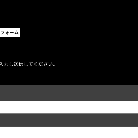
旧車
製作物 鉄鋼
せフォーム
製作物 FRP
入力し送信してください。