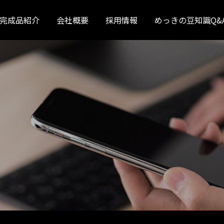
完成品紹介
会社概要
採用情報
めっきの豆知識Q&
日野
いすゞ
ふそう
UD
ボルボ
スカニア
補修めっき