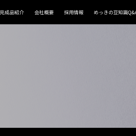
完成品紹介
会社概要
採用情報
めっきの豆知識Q&
日野
いすゞ
ふそう
UD
ボルボ
スカニア
補修めっき