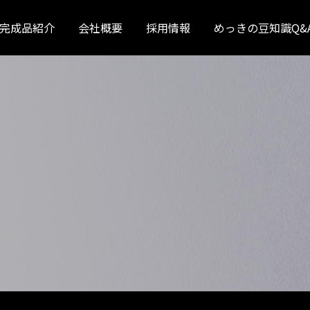
完成品紹介
会社概要
採用情報
めっきの豆知識Q&
日野
いすゞ
ふそう
UD
ボルボ
スカニア
補修めっき